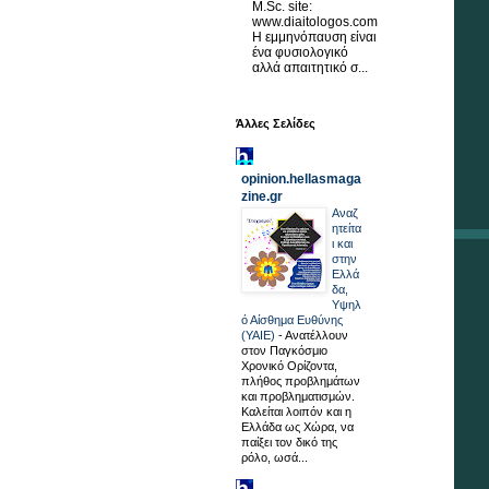
M.Sc. site:
www.diaitologos.com
Η εμμηνόπαυση είναι
ένα φυσιολογικό
αλλά απαιτητικό σ...
Άλλες Σελίδες
opinion.hellasmaga
zine.gr
Αναζ
ητείτα
ι και
στην
Ελλά
δα,
Υψηλ
ό Αίσθημα Ευθύνης
(ΥΑΙΕ)
-
Ανατέλλουν
στον Παγκόσμιο
Χρονικό Ορίζοντα,
πλήθος προβλημάτων
και προβληματισμών.
Καλείται λοιπόν και η
Ελλάδα ως Χώρα, να
παίξει τον δικό της
ρόλο, ωσά...