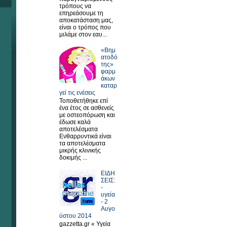
τρόπους να
επηρεάσουμε τη
αποκατάσταση μας,
είναι ο τρόπος που
μιλάμε στον εαυ...
«Βημ
ατοδό
της»
φαρμ
άκων
καταρ
γεί τις ενέσεις
Τοποθετήθηκε επί
ένα έτος σε ασθενείς
με οστεοπόρωση και
έδωσε καλά
αποτελέσματα
Ενθαρρυντικά είναι
τα αποτελέσματα
μικρής κλινικής
δοκιμής ...
ΕΙΔΗ
ΣΕΙΣ:
-
υγεία
- 2
Αυγο
ύστου 2014
gazzetta.gr « Υγεία