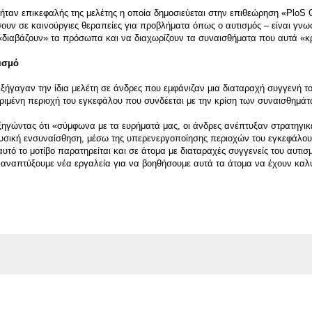
 ήταν επικεφαλής της μελέτης η οποία δημοσιεύεται στην επιθεώρηση «PloS 
υν σε καινούργιες θεραπείες για προβλήματα όπως ο αυτισμός – είναι γνωστ
 «διαβάζουν» τα πρόσωπα και να διαχωρίζουν τα συναισθήματα που αυτά «κ
τισμό
εξήγαγαν την ίδια μελέτη σε άνδρες που εμφάνιζαν μια διαταραχή συγγενή τ
κριμένη περιοχή του εγκεφάλου που συνδέεται με την κρίση των συναισθημάτ
ξηγώντας ότι «σύμφωνα με τα ευρήματά μας, οι άνδρες ανέπτυξαν στρατηγικ
 φυσική ενσυναίσθηση, μέσω της υπερενεργοποίησης περιοχών του εγκεφάλο
υτό το μοτίβο παρατηρείται και σε άτομα με διαταραχές συγγενείς του αυτι
αναπτύξουμε νέα εργαλεία για να βοηθήσουμε αυτά τα άτομα να έχουν καλ