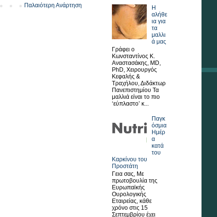
Παλαιότερη Ανάρτηση
Η
αλήθε
ια για
τα
μαλλι
ά μας
Γράφει ο
Κωνσταντίνος Κ.
Αναστασάκης, MD,
PhD, Χειρουργός
Κεφαλής &
Τραχήλου, Διδάκτωρ
Πανεπιστημίου Τα
μαλλιά είναι το πιο
‘εύπλαστο’ κ...
Παγκ
όσμια
Ημέρ
α
κατά
του
Καρκίνου του
Προστάτη
Γεια σας, Με
πρωτοβουλία της
Ευρωπαϊκής
Ουρολογικής
Εταιρείας, κάθε
χρόνο στις 15
Σεπτεμβρίου έχει