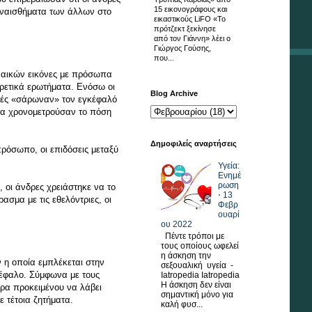
15 εικονογράφους και
υναισθήματα των άλλων στο
εικαστικούς LiFO «Το
πρότζεκτ ξεκίνησε
από τον Γιάννη» λέει ο
Γιώργος Γούσης,
που...
υναικών εικόνες με πρόσωπα
ορετικά ερωτήματα. Ενόσω οι
Blog Archive
νητές «σάρωναν» τον εγκέφαλό
λα χρονομετρούσαν το πόση
Δημοφιλείς αναρτήσεις
ρόσωπο, οι επιδόσεις μεταξύ
Υγεία:
Ενημέ
ρωση
 οι άνδρες χρειάστηκε να το
⋅ 13
ασμα με τις εθελόντριες, οι
Φεβρ
ουαρί
ου 2022
Πέντε τρόποι με
τους οποίους ωφελεί
η άσκηση την
ν η οποία εμπλέκεται στην
σεξουαλική υγεία -
κέφαλο. Σύμφωνα με τους
Iatropedia Iatropedia
Η άσκηση δεν είναι
ερα προκειμένου να λάβει
σημαντική μόνο για
ε τέτοια ζητήματα.
καλή φυσ...