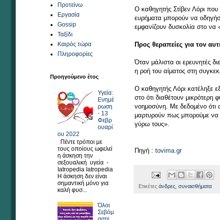
Προτείνω
Ο καθηγητής Στίβεν Λόρι που
Εργασία
ευρήματα μπορούν να οδηγήσο
Gossip
εμφανίζουν δυσκολία στο να
Ταξίδι
Προς θεραπείες για τον αυ
Καιρός τώρα
Πληροφορίες
Όταν μάλιστα οι ερευνητές δι
η ροή του αίματος στη συγκε
Προηγούμενο έτος
Ο καθηγητής Λόρι κατέληξε ε
Υγεία:
στο ότι διαθέτουν μικρότερη
Ενημέ
νοημοσύνη. Με δεδομένο ότι α
ρωση
⋅ 13
μαρτυρούν πως μπορούμε να 
Φεβρ
γύρω τους».
ουαρί
ου 2022
Πέντε τρόποι με
τους οποίους ωφελεί
Πηγή :
tovima.gr
η άσκηση την
σεξουαλική υγεία -
Iatropedia Iatropedia
Η άσκηση δεν είναι
σημαντική μόνο για
Ετικέτες
άνδρες
,
συναισθήματα
καλή φυσ...
Όλοι
Σεβόμ
αστε