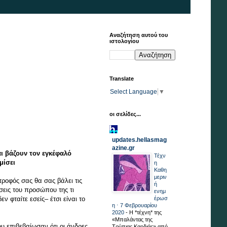
Αναζήτηση αυτού του
ιστολογίου
Translate
Select Language
▼
οι σελίδες...
updates.hellasmag
azine.gr
ι βάζουν τον εγκέφαλό
Τέχν
μίσει
η
Καθη
μεριν
ροφός σας θα σας βάλει τις
ή
σεις του προσώπου της τι
ενημ
ν φταίτε εσείς– έτσι είναι το
έρωσ
η ⋅ 7 Φεβρουαρίου
2020
-
Η *τέχνη* της
«Μπαλάντας της
υ επιβεβαίωσαν ότι οι άνδρες
Τρύπιας Καρδιάς» από