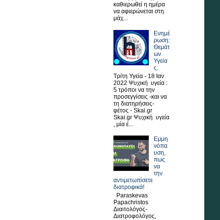
καθιερωθεί η ημέρα
να αφιερώνεται στη
μάχ...
Ενημέ
ρωση:
Θεμάτ
ων
Υγεία
ς.
Τρίτη Υγεία - 18 Ιαν
2022 Ψυχική υγεία :
5 τρόποι να την
προσεγγίσεις -και να
τη διατηρήσεις-
φέτος - Skai.gr
Skai.gr Ψυχική υγεία
, μία έ...
Εμμη
νόπα
υση,
πως
να
την
αντιμετωπίσετε
διατροφικά!
Paraskevas
Papachristos
Διαιτολόγος-
Διατροφολόγος,