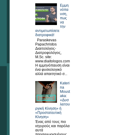
Εμμη
νόπα
υση,
πως
να
την
αντιμετωπίσετε
διατροφικά!
Paraskevas
Papachristos
Διαιτολόγος-
Διατροφολόγος,
M.Sc. site:
www.diaitologos.com
Η εμμηνόπαυση είναι
ένα φυσιολογικό
αλλά απαιτητικό σ...
Kateri
na
Moust
aka:
«Δυσ
λειτου
ργική Κίνηση» ή
«Προστατευτική
Κίνηση»
Ένας από τους πιο
ισχυρούς και παρόλα
αυτά
παραγνωρισμένους