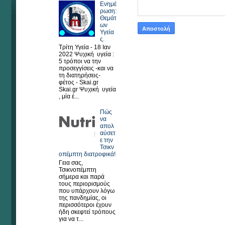
Ενημέ
ρωση:
Θεμάτ
ων
Υγεία
ς.
Τρίτη Υγεία - 18 Ιαν
2022 Ψυχική υγεία :
5 τρόποι να την
προσεγγίσεις -και να
τη διατηρήσεις-
φέτος - Skai.gr
Skai.gr Ψυχική υγεία
, μία έ...
Πώς
να
απολ
αύσετ
ε την
Τσικν
οπέμπτη διατροφικά!
Γεια σας,
Τσικνοπέμπτη
σήμερα και παρά
τους περιορισμούς
που υπάρχουν λόγω
της πανδημίας, οι
περισσότεροι έχουν
ήδη σκεφτεί τρόπους
για να τ...