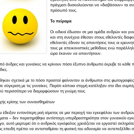
πράγματι δυσκολεύονται να «διαβάσουν» τα σ
πρόσωπό τους.
Το πείραμα
Οι ειδικοί έδωσαν σε μια ομάδα ανδρών και γ
και στη συνέχεια έθεσαν στους εθελοντές διαφ
εθελοντές έδιναν τις απαντήσεις τους οι ερευ
τους με απεικονιστικές μεθόδους ενώ παράλλη
ώρα έκαναν να απαντήσουν.
πό άνδρες και γυναίκες να κρίνουν πόσο έξυπνο άνθρωπο έκρυβε το κάθε π
διες.
ηκαν σχετικά με το πόσο προσιτοί φαίνονταν οι άνθρωποι στις φωτογραφίες,
 σύγκριση με τις γυναίκες. Παρότι κάποια στιγμή κατέληξαν στο ίδιο συμπέρ
λύ περισσότερο να διαμορφώσουν τη γνώμη τους.
οχής κρίσης των συναισθημάτων
ου έδειξαν εντονότερη ροή αίματος σε μια περιοχή του εγκεφάλου των ανδρώ
ήματα – δεν παρατηρήθηκε αντίστοιχη υπερδραστηριότητα στον γυναικείο εγ
ο, αυτό μαρτυρεί ότι ο ανδρικός εγκέφαλος χρειάζεται να εργαστεί σκληρότ
 επειδή πρέπει να αντισταθμίσει τη φυσική του αδυναμία να αντεπεξέλθει σ