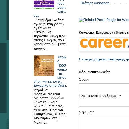
Νεότερη ανάρτηση
τους
Συμπ
ολίτες
μας.
Καλημέρα Ελλάδα,
αγωνιζόμενη για την
Υγεία και την
Οικονομική
Κοινωνική Ενημέρωση: Θέσεις ε
ευρωστία. Καλημέρα
στους Έλληνες που
χρησιμοποιούν μέσα
προστα...
Ιατρικ
Careerjet, μηχανή αναζήτησης ε
ό
Προσ
ωπικό
Φόρμα επικοινωνίας
, με
καταν
Όνομα
όηση και με ευχές,
Δυναμικά στην Μάχη.
Ιατροί και
Νοσηλευτές είναι
Ηλεκτρονικό ταχυδρομείο
*
Άνθρωποι, δεν είναι
μηχανές. Έχουν
Ψυχές Ευαίσθητες,
αλλά στην Ώρα του
Μήνυμα
*
Καθήκοντος, Σθένος
Λιονταριών στην
Μάχη. ...