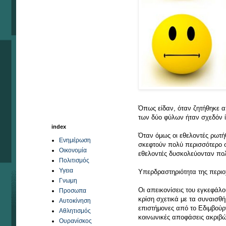
Όπως είδαν, όταν ζητήθηκε α
των δύο φύλων ήταν σχεδόν ί
index
Όταν όμως οι εθελοντές ρωτήθ
Ενημέρωση
σκεφτούν πολύ περισσότερο σε
Οικονομία
εθελοντές δυσκολεύονταν πο
Πολιτισμός
Υγεια
Υπερδραστηριότητα της περι
Γνωμη
Οι απεικονίσεις του εγκεφάλ
Προσωπα
κρίση σχετικά με τα συναισθ
Αυτοκίνηση
επιστήμονες από το Εδιμβούργ
Αθλητισμός
κοινωνικές αποφάσεις ακριβώς
Ουρανίσκος