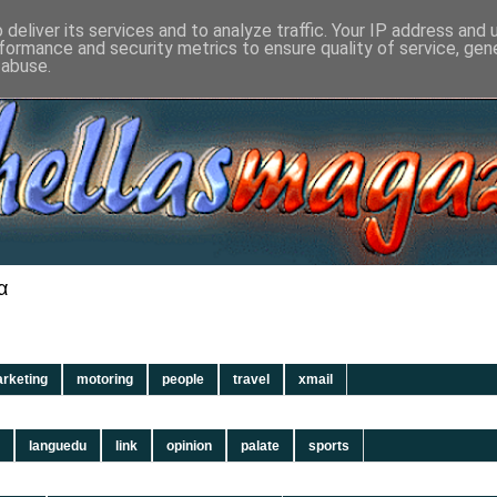
deliver its services and to analyze traffic. Your IP address and
formance and security metrics to ensure quality of service, ge
 abuse.
α
rketing
motoring
people
travel
xmail
languedu
link
opinion
palate
sports