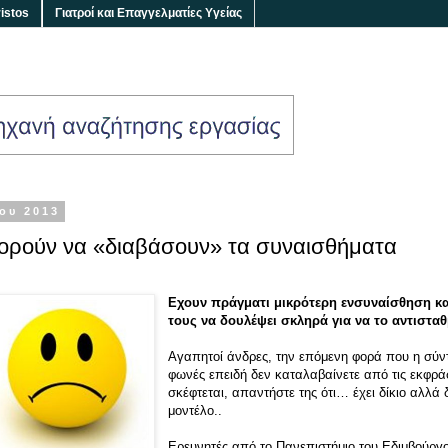
istos
Γιατροί και Επαγγελματίες Υγείας
ου 2013
πορούν να «διαβάσουν» τα συναισθήματα
Εχουν πράγματι μικρότερη ενσυναίσθηση κα
τους να δουλέψει σκληρά για να το αντισταθ
Αγαπητοί άνδρες, την επόμενη φορά που η σύντ
φωνές επειδή δεν καταλαβαίνετε από τις εκφρά
σκέφτεται, απαντήστε της ότι… έχει δίκιο αλλά δε
μοντέλο..
Ερευνητές από το Πανεπιστήμιο του Εδιμβούργο