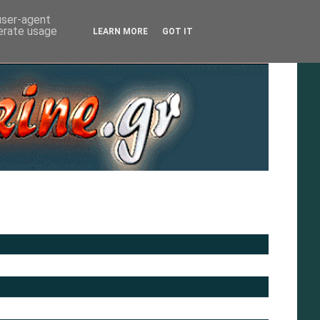
 user-agent
nerate usage
LEARN MORE
GOT IT