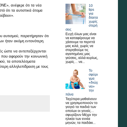
ONE», ανέφερε ότι τα νέα
10
tips
ό ότι τα αυτιστικά άτομα
για
ρύβουν».
δίαιτα
χωρίς
στερή
σεις
Ευχή όλων μας είναι
ου αυτισμού, παρατήρησαν ότι
να καταφέρουμε να
ων ήταν ακόμη εντονότερη.
χάσουμε τα περιττά
μας κιλά, χωρίς να
στερηθούμε τις
ές ώστε να αντεπεξέρχονται
αγαπημένες μας
υ που αφορούν την κοινωνική
γεύσεις, αλλά κυρίως,
σμού, τα αποτελέσματα
χωρίς… να...
ύτερη αλληλεπίδραση με τους
Το
σφύρι
γμα
«διώχ
νει»
την
πάνα
Ταχύτερα μαθαίνουν
να χρησιμοποιούν το
γιογιό τα παιδιά των
οποίων οι γονείς…
σφυρίζουν Μέχρι την
ηλικία των εννέα
μηνών, τα παιδάκι...