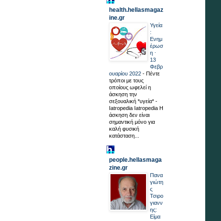
health.hellasmagaz
ine.gr
Υγεία
:
Ενημ
έρωσ
η ⋅
13
Φεβρ
ουαρίου 2022
-
Πέντε
τρόποι με τους
οποίους ωφελεί η
άσκηση την
σεξουαλική *υγεία* -
Iatropedia Iatropedia Η
άσκηση δεν είναι
σημαντική μόνο για
καλή φυσική
κατάσταση...
people.hellasmaga
zine.gr
Πανα
γιώτη
ς
Τσιρο
γιανν
ης:
Είμα