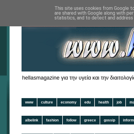
This site uses cookies from Google to 
are shared with Google along with per
statistics, and to detect and address
hellasmagazine για την υγεία και την διαιτολογί
www
culture
economy
edu
health
job
ma
albelink
fashion
follow
greece
gossip
inform