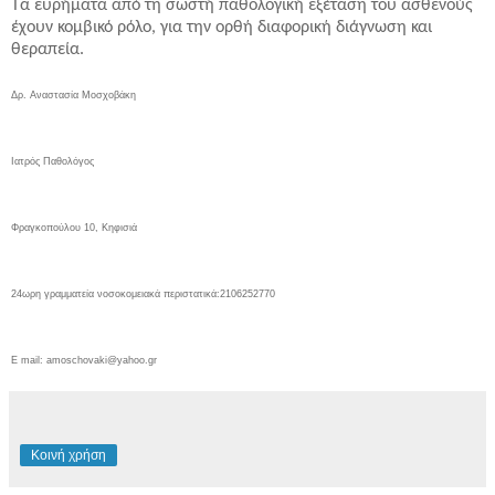
Τα ευρήματα από τη σωστή παθολογική εξέταση του ασθενούς
έχουν κομβικό ρόλο, για την ορθή διαφορική διάγνωση και
θεραπεία.
Δρ. Αναστασία Μοσχοβάκη
Ιατρός Παθολόγος
Φραγκοπούλου 10, Κηφισιά
24ωρη γραμματεία νοσοκομειακά περιστατικά:2106252770
E mail: amoschovaki@yahoo.gr
Κοινή χρήση