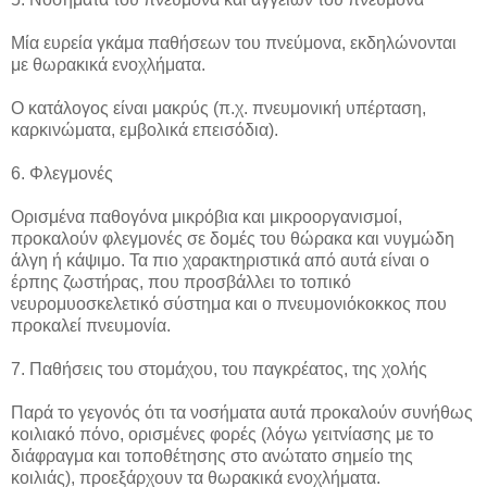
Μία ευρεία γκάμα παθήσεων του πνεύμονα, εκδηλώνονται
με θωρακικά ενοχλήματα.
Ο κατάλογος είναι μακρύς (π.χ. πνευμονική υπέρταση,
καρκινώματα, εμβολικά επεισόδια).
6. Φλεγμονές
Ορισμένα παθογόνα μικρόβια και μικροοργανισμοί,
προκαλούν φλεγμονές σε δομές του θώρακα και νυγμώδη
άλγη ή κάψιμο. Τα πιο χαρακτηριστικά από αυτά είναι ο
έρπης ζωστήρας, που προσβάλλει το τοπικό
νευρομυοσκελετικό σύστημα και ο πνευμονιόκοκκος που
προκαλεί πνευμονία.
7. Παθήσεις του στομάχου, του παγκρέατος, της χολής
Παρά το γεγονός ότι τα νοσήματα αυτά προκαλούν συνήθως
κοιλιακό πόνο, ορισμένες φορές (λόγω γειτνίασης με το
διάφραγμα και τοποθέτησης στο ανώτατο σημείο της
κοιλιάς), προεξάρχουν τα θωρακικά ενοχλήματα.