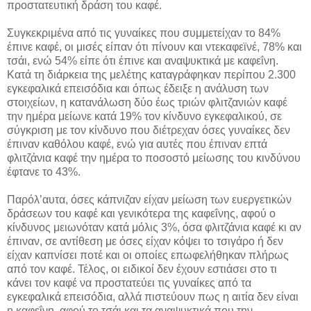
προστατευτική δράση του καφέ.
Συγκεκριμένα από τις γυναίκες που συμμετείχαν το 84%
έπινε καφέ, οι μισές είπαν ότι πίνουν και ντεκαφεϊνέ, 78% και
τσάι, ενώ 54% είπε ότι έπινε και αναψυκτικά με καφεΐνη.
Κατά τη διάρκεια της μελέτης καταγράφηκαν περίπου 2.300
εγκεφαλικά επεισόδια και όπως έδειξε η ανάλυση των
στοιχείων, η κατανάλωση δύο έως τριών φλιτζανιών καφέ
την ημέρα μείωνε κατά 19% τον κίνδυνο εγκεφαλικού, σε
σύγκριση με τον κίνδυνο που διέτρεχαν όσες γυναίκες δεν
έπιναν καθόλου καφέ, ενώ για αυτές που έπιναν επτά
φλιτζάνια καφέ την ημέρα το ποσοστό μείωσης του κινδύνου
έφτανε το 43%.
Παρόλ’αυτα, όσες κάπνιζαν είχαν μείωση των ευεργετικών
δράσεων του καφέ και γενικότερα της καφεΐνης, αφού ο
κίνδυνος μειωνόταν κατά μόλις 3%, όσα φλιτζάνια καφέ κι αν
έπιναν, σε αντίθεση με όσες είχαν κόψει το τσιγάρο ή δεν
είχαν καπνίσει ποτέ και οι οποίες επωφελήθηκαν πλήρως
από τον καφέ. Τέλος, οι ειδικοί δεν έχουν εστιάσει στο τι
κάνει τον καφέ να προστατεύει τις γυναίκες από τα
εγκεφαλικά επεισόδια, αλλά πιστεύουν πως η αιτία δεν είναι
η καφεΐνη, αφού το τσάι και τα αναψυκτικά που την