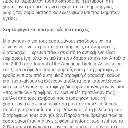
προς το περιβάλλον τρόπο διατροφής, η μετάβαση στη
χορτοφαγία μπορεί να γίνει ευχάριστη και δημιουργική,
χωρίς τον φόβο διατροφικών ελλείψεων και προβλημάτων
υγείας.
Χορτοφαγία και διατροφικές διαταραχές
Μία ανησυχία για τους χορτοφάγους εφήβους είναι ότι
τείνουν να είναι περισσότερο επιρρεπείς σε διατροφικές
διαταραχές. Η έρευνα πάνω σε αυτό το αντικείμενο είναι
περιορισμένη, αλλά σε μελέτη που δημοσιεύτηκε τον Απρίλιο
του 2009 στον Journal of the American Dietetic Association
έδειξε ότι οι έφηβοι που πειραματίζονται με τη χορτοφαγία
κρύβουν πίσω από αυτή μία διατροφική διαταραχή, καθώς
έτσι πετυχαίνουν να ελέγχουν απόλυτα το τι καταναλώνουν
και δικαιολογούν την αποφυγή διάφορων «ανθυγιεινών» και
«παχυντικών» τροφίμων. Οι ερευνητές προτείνουν πως
πολλοί από τους εφήβους που στράφηκαν προς τη
χορτοφαγία στόχευαν περισσότερο στην απώλεια βάρους,
παρά την προστασία του περιβάλλοντος ή τη βελτίωση των
διατροφικών τους συνηθειών. Παρόλο που βρέθηκε πως οι
χορτοφάγοι ήταν πιο υγιείς, φάνηκε επίσης πως περίπου το
20% αυτών έκαναν υπερφαγικά επεισόδια, σε σύγκριση με