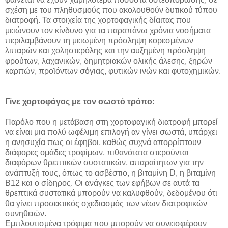
σχέση με του πληθυσμούς που ακολουθούν δυτικού τύπου
διατροφή. Τα στοιχεία της χορτοφαγικής δίαιτας που
μειώνουν τον κίνδυνο για τα παραπάνω χρόνια νοσήματα
περιλαμβάνουν τη μειωμένη πρόσληψη κορεσμένων
λιπαρών και χοληστερόλης και την αυξημένη πρόσληψη
φρούτων, λαχανικών, δημητριακών ολικής άλεσης, ξηρών
καρπών, προϊόντων σόγιας, φυτικών ινών και φυτοχημικών.
Γίνε χορτοφάγος με τον σωστό τρόπο
:
Παρόλο που η μετάβαση στη χορτοφαγική διατροφή μπορεί
να είναι μια πολύ ωφέλιμη επιλογή αν γίνει σωστά, υπάρχει
η ανησυχία πως οι έφηβοι, καθώς συχνά απορρίπτουν
διάφορες ομάδες τροφίμων, πιθανότατα στερούνται
διαφόρων θρεπτικών συστατικών, απαραίτητων για την
ανάπτυξή τους, όπως το ασβέστιο, η βιταμίνη D, η βιταμίνη
Β12 και ο σίδηρος. Οι ανάγκες των εφήβων σε αυτά τα
θρεπτικά συστατικά μπορούν να καλυφθούν, δεδομένου ότι
θα γίνει προσεκτικός σχεδιασμός των νέων διατροφικών
συνηθειών.
Εμπλουτισμένα τρόφιμα που μπορούν να συνεισφέρουν