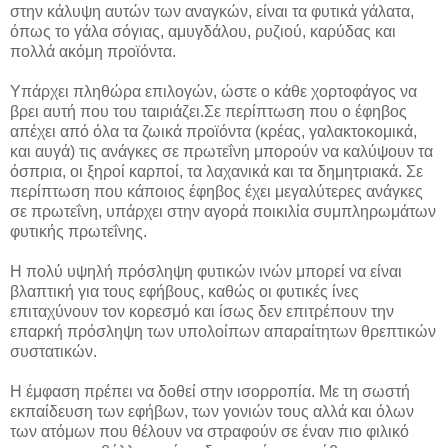
στην κάλυψη αυτών των αναγκών, είναι τα φυτικά γάλατα,
όπως το γάλα σόγιας, αμυγδάλου, ρυζιού, καρύδας και
πολλά ακόμη προϊόντα.
Υπάρχει πληθώρα επιλογών, ώστε ο κάθε χορτοφάγος να
βρει αυτή που του ταιριάζει.Σε περίπτωση που ο έφηβος
απέχει από όλα τα ζωικά προϊόντα (κρέας, γαλακτοκομικά,
και αυγά) τις ανάγκες σε πρωτεΐνη μπορούν να καλύψουν τα
όσπρια, οι ξηροί καρποί, τα λαχανικά και τα δημητριακά. Σε
περίπτωση που κάποιος έφηβος έχει μεγαλύτερες ανάγκες
σε πρωτεΐνη, υπάρχει στην αγορά ποικιλία συμπληρωμάτων
φυτικής πρωτεΐνης.
Η πολύ υψηλή πρόσληψη φυτικών ινών μπορεί να είναι
βλαπτική για τους εφήβους, καθώς οι φυτικές ίνες
επιταχύνουν τον κορεσμό και ίσως δεν επιτρέπουν την
επαρκή πρόσληψη των υπολοίπων απαραίτητων θρεπτικών
συστατικών.
Η έμφαση πρέπει να δοθεί στην ισορροπία. Με τη σωστή
εκπαίδευση των εφήβων, των γονιών τους αλλά και όλων
των ατόμων που θέλουν να στραφούν σε έναν πιο φιλικό