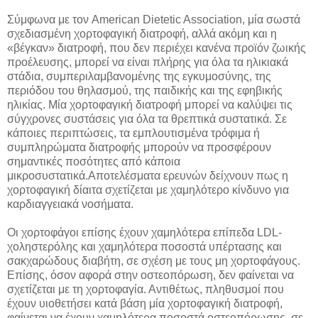
Σύμφωνα με τον American Dietetic Association, μία σωστά
σχεδιασμένη χορτοφαγική διατροφή, αλλά ακόμη και η
«βέγκαν» διατροφή, που δεν περιέχει κανένα προϊόν ζωικής
προέλευσης, μπορεί να είναι πλήρης για όλα τα ηλικιακά
στάδια, συμπεριλαμβανομένης της εγκυμοσύνης, της
περιόδου του θηλασμού, της παιδικής και της εφηβικής
ηλικίας. Μία χορτοφαγική διατροφή μπορεί να καλύψει τις
σύγχρονες συστάσεις για όλα τα θρεπτικά συστατικά. Σε
κάποιες περιπτώσεις, τα εμπλουτισμένα τρόφιμα ή
συμπληρώματα διατροφής μπορούν να προσφέρουν
σημαντικές ποσότητες από κάποια
μικροσυστατικά.Αποτελέσματα ερευνών δείχνουν πως η
χορτοφαγική δίαιτα σχετίζεται με χαμηλότερο κίνδυνο για
καρδιαγγειακά νοσήματα.
Οι χορτοφάγοι επίσης έχουν χαμηλότερα επίπεδα LDL-
χοληστερόλης και χαμηλότερα ποσοστά υπέρτασης και
σακχαρώδους διαβήτη, σε σχέση με τους μη χορτοφάγους.
Επίσης, όσον αφορά στην οστεοπόρωση, δεν φαίνεται να
σχετίζεται με τη χορτοφαγία. Αντιθέτως, πληθυσμοί που
έχουν υιοθετήσει κατά βάση μία χορτοφαγική διατροφή,
φαίνεται να έχουν χαμηλότερα ποσοστά οστεοπόρωσης, σε